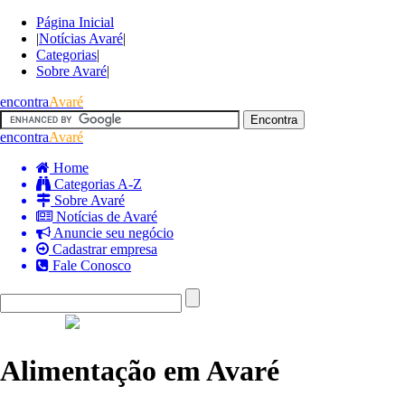
Página Inicial
|
Notícias Avaré
|
Categorias
|
Sobre Avaré
|
encontra
Avaré
encontra
Avaré
Home
Categorias A-Z
Sobre Avaré
Notícias de Avaré
Anuncie seu negócio
Cadastrar empresa
Fale Conosco
Alimentação em Avaré