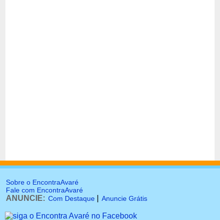
Sobre o EncontraAvaré
Fale com EncontraAvaré
ANUNCIE:
|
Com Destaque
Anuncie Grátis