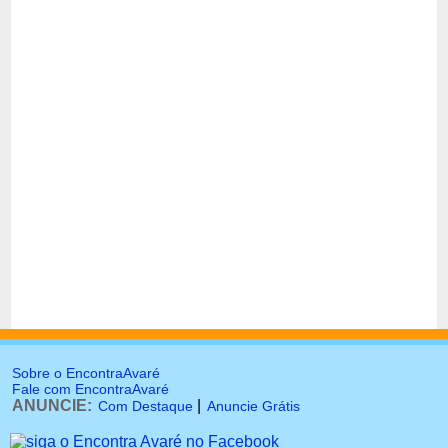
Sobre o EncontraAvaré
Fale com EncontraAvaré
ANUNCIE:
|
Com Destaque
Anuncie Grátis