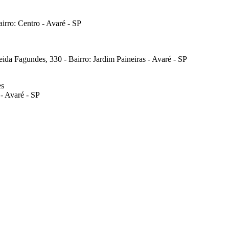
airro:
Centro - Avaré - SP
meida Fagundes, 330
- Bairro:
Jardim Paineiras - Avaré - SP
es
- Avaré - SP