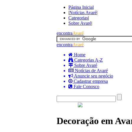
Página Inicial
|
Notícias Avaré
|
Categorias
|
Sobre Avaré
|
encontra
Avaré
encontra
Avaré
Home
Categorias A-Z
Sobre Avaré
Notícias de Avaré
Anuncie seu negócio
Cadastrar empresa
Fale Conosco
Decoração em Ava