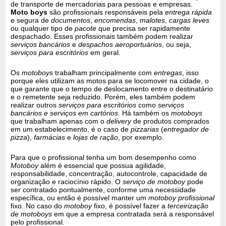
de transporte de mercadorias para pessoas e empresas.
Moto boys
são profissionais responsáveis pela
entrega rápida
e segura de
documentos
,
encomendas
,
malotes
,
cargas leves
ou qualquer tipo de
pacote
que precisa ser rapidamente
despachado. Esses profissionais também podem realizar
serviços bancários
e
despachos aeroportuários
, ou seja,
serviços para escritórios
em geral.
Os
motoboys
trabalham principalmente com
entregas
, isso
porque eles utilizam as motos para se locomover na cidade, o
que garante que o tempo de deslocamento entre o destinatário
e o remetente seja reduzido. Porém, eles também podem
realizar outros
serviços para escritórios
como
serviços
bancários e serviços em cartórios
. Há também os
motoboys
que trabalham apenas com o
delivery
de produtos comprados
em um estabelecimento, é o caso de
pizzarias
(
entregador de
pizza
),
farmácias
e
lojas de ração
, por exemplo.
Para que o profissional tenha um bom desempenho como
Motoboy
além é essencial que possua agilidade,
responsabilidade, concentração, autocontrole, capacidade de
organização e raciocínio rápido. O
serviço de motoboy
pode
ser contratado pontualmente, conforme uma necessidade
específica, ou então é possível manter um
motoboy profissional
fixo. No caso do
motoboy
fixo, é possível fazer a
terceirização
de motoboys
em que a empresa contratada será a responsável
pelo profissional.