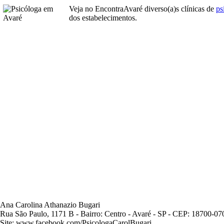
Veja no EncontraAvaré diverso(a)s clínicas de
ps
dos estabelecimentos.
Ana Carolina Athanazio Bugari
Rua São Paulo, 1171 B - Bairro: Centro - Avaré - SP - CEP: 18700-07
Site: www.facebook.com/PsicologaCarolBugari