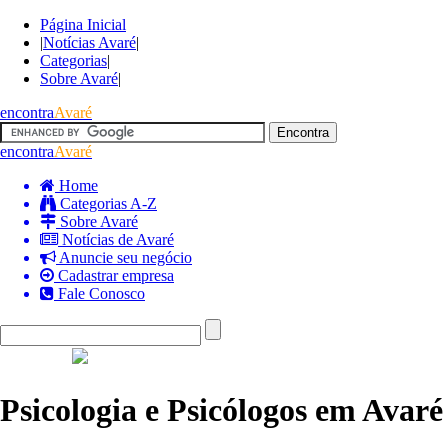
Página Inicial
|
Notícias Avaré
|
Categorias
|
Sobre Avaré
|
encontra
Avaré
encontra
Avaré
Home
Categorias A-Z
Sobre Avaré
Notícias de Avaré
Anuncie seu negócio
Cadastrar empresa
Fale Conosco
Psicologia e Psicólogos em Avaré