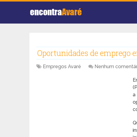
Oportunidades de emprego 
Empregos Avaré
Nenhum comentár
E
(
a
o
c
Q
i